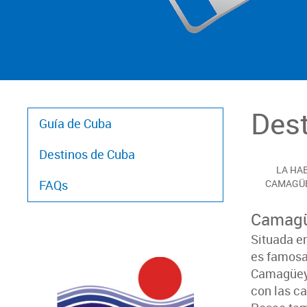
Des
Guía de Cuba
Destinos de Cuba
LA HA
FAQs
CAMAGÜ
Camag
Situada en
es famosas
Camagüey 
con las c