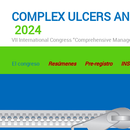
COMPLEX ULCERS A
2024
VII International Congress “Comprehensive Mana
El congreso
Resúmenes
Pre-registro
INS