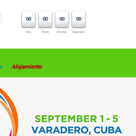
00
00
00
00
Días
Horas
Minutos
Segundos
s
Alojamiento