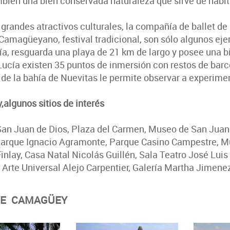
bién una bien conservada naturaleza que sirve de hábit
 grandes atractivos culturales, la compañía de ballet d
Camagüeyano, festival tradicional, son sólo algunos ej
ía, resguarda una playa de 21 km de largo y posee una b
Lucía existen 35 puntos de inmersión con restos de barc
 de la bahía de Nuevitas le permite observar a experime
algunos sitios de interés
an Juan de Dios, Plaza del Carmen, Museo de San Juan de
arque Ignacio Agramonte, Parque Casino Campestre, Mu
Finlay, Casa Natal Nicolás Guillén, Sala Teatro José Lui
 Arte Universal Alejo Carpentier, Galería Martha Jimenez
DE CAMAGÜEY