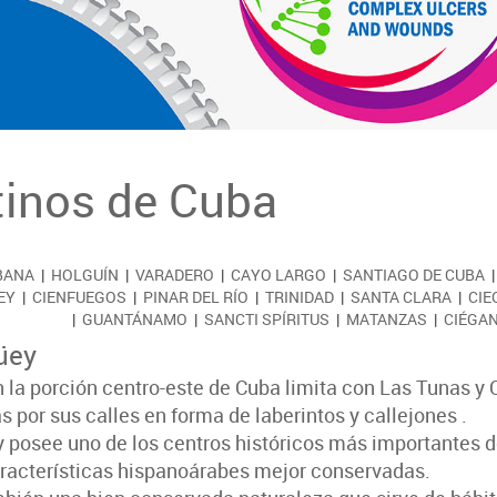
tinos de Cuba
BANA
|
HOLGUÍN
|
VARADERO
|
CAYO LARGO
|
SANTIAGO DE CUBA
EY
|
CIENFUEGOS
|
PINAR DEL RÍO
|
TRINIDAD
|
SANTA CLARA
|
CIE
|
GUANTÁNAMO
|
SANCTI SPÍRITUS
|
MATANZAS
|
CIÉGAN
üey
 la porción centro-este de Cuba limita con Las Tunas y 
 por sus calles en forma de laberintos y callejones .
posee uno de los centros históricos más importantes d
aracterísticas hispanoárabes mejor conservadas.