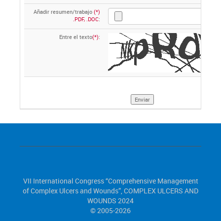
Añadir resumen/trabajo
(*)
.PDF, .DOC
:
Entre el texto
(*)
:
VII International Congress “Comprehensive Management
of Complex Ulcers and Wounds”, COMPLEX ULCERS AND
WOUNDS 2024
© 2005-2026