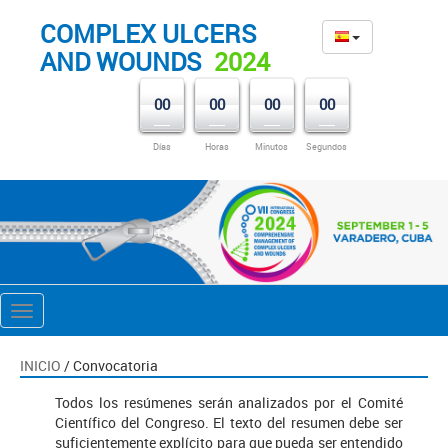
COMPLEX ULCERS
AND WOUNDS
2024
00
00
00
00
Días
Horas
Minutos
Segundos
Toggle
navigation
INICIO
/ Convocatoria
Todos los resúmenes serán analizados por el Comité
Científico del Congreso. El texto del resumen debe ser
suficientemente explícito para que pueda ser entendido